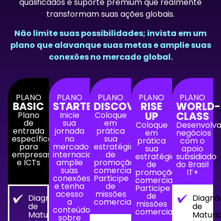
qualificados e suporte premium que realmente
transformam suas ações globais.
Não limite suas possibilidades; invista em um
plano que alavanque suas metas e amplie suas
conexões no mercado global.
PLANO
PLANO
PLANO
PLANO
PLANO
BASIC
STARTER
DISCOVERY
RISE
WORLD-
UP
CLASS
Plano
Inicie
Coloque
de
sua
em
Coloque
Desenvolv
entrada
jornada
prática
em
negócios
específico
no
sua
prática
com o
para
mercado
estratégia
sua
apoio
empresas
internacional,
de
estratégia
subsidiado
e ICTs
amplie
promoção
de
do Brasil
suas
comercial.
promoção
IT+
conexões
Participe
comercial.
e tenha
de
Participe
acesso
missões
de
Diagnóstico
Diagnó
a
comerciais
missões
de
de
conteúdo
comerciais.
Maturidade
Maturi
sobre