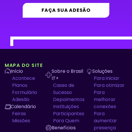
FAÇA SUA ADESÃO
MAPA DO SITE
Início
Sobre o Brasil
Soluções
Acontece
IT+
Para iniciar
Planos
Cases de
Para otimizar
Formulário
Sucesso
Para
Adesão
Depoimentos
melhorar
Calendário
Instituições
conexões
Feiras
Participantes
Para
Missões
Para Quem
aumentar
Benefícios
presença