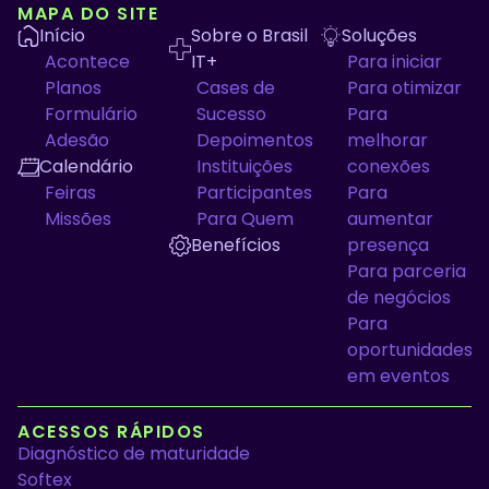
MAPA DO SITE
Início
Sobre o Brasil
Soluções
Acontece
IT+
Para iniciar
Planos
Cases de
Para otimizar
Formulário
Sucesso
Para
Adesão
Depoimentos
melhorar
Calendário
Instituições
conexões
Feiras
Participantes
Para
Missões
Para Quem
aumentar
Benefícios
presença
Para parceria
de negócios
Para
oportunidades
em eventos
ACESSOS RÁPIDOS
Diagnóstico de maturidade
Softex