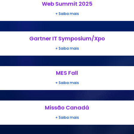
Web Summit 2025
+ Saiba mais
Gartner IT Symposium/Xpo
+ Saiba mais
MES Fall
+ Saiba mais
Missão Canadá
+ Saiba mais