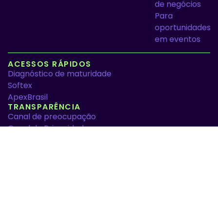
de negócios
Para
oportunidades
em eventos
ACESSOS RÁPIDOS
Diagnóstico de maturidade
Softex
ApexBrasil
TRANSPARÊNCIA
Canal de preocupação
Canal de Privacidade
CONTATO