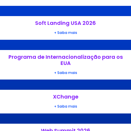
Soft Landing USA 2026
+ Saiba mais
Programa de Internacionalização para os
EUA
+ Saiba mais
XChange
+ Saiba mais
Web Summit 2026