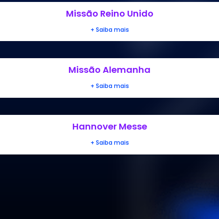
Missão Reino Unido
+ Saiba mais
Missão Alemanha
+ Saiba mais
Hannover Messe
+ Saiba mais