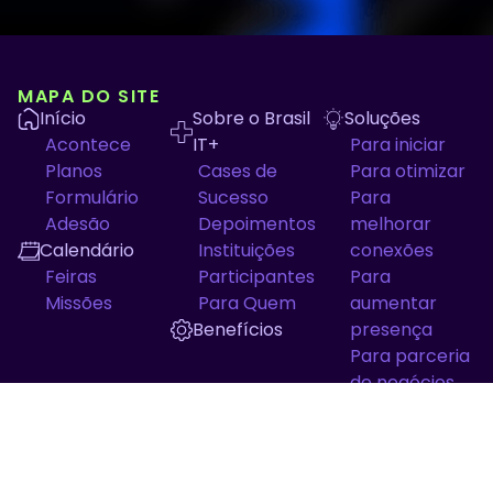
MAPA DO SITE
Início
Sobre o Brasil
Soluções
Acontece
IT+
Para iniciar
Planos
Cases de
Para otimizar
Formulário
Sucesso
Para
Adesão
Depoimentos
melhorar
Calendário
Instituições
conexões
Feiras
Participantes
Para
Missões
Para Quem
aumentar
Benefícios
presença
Para parceria
de negócios
Para
oportunidades
em eventos