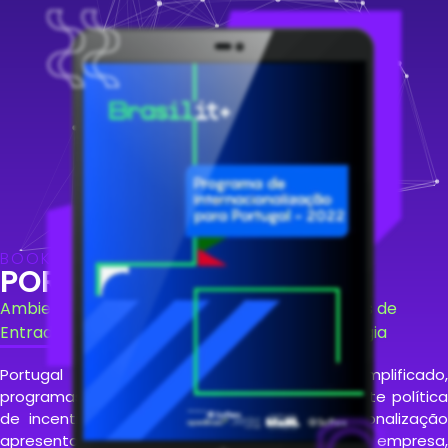
BOOKS DE INTERNACIONALIZAÇÃO
PORTUGAL
Ambiente de Negócios, Incentivos e Estratégias de
Entrada para Empresas Brasileiras de Tecnologia
Portugal combina ambiente regulatório simplificado,
programas como Startup Visa e Tech Visa e forte política
de incentivo à inovação. O Book de Internacionalização
apresenta processos de abertura de empresa,