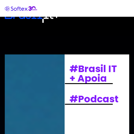
#Brasil IT
+ Apoia
#Podcast