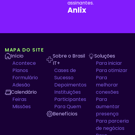
assinantes.
Anlix
MAPA DO SITE
Início
Sobre o Brasil
Soluções
Acontece
IT+
Para iniciar
Planos
Cases de
Para otimizar
Formulário
Sucesso
Para
Adesão
Depoimentos
melhorar
Calendário
Instituições
conexões
Feiras
Participantes
Para
Missões
Para Quem
aumentar
Benefícios
presença
Para parceria
de negócios