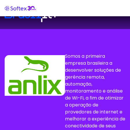
Somos a primeira
empresa brasileira a
desenvolver soluções de
gerência remota,
automação,
monitoramento e análise
de Wi-Fi, a fim de otimizar
a operação de
provedores de internet e
melhorar a experiência de
conectividade de seus