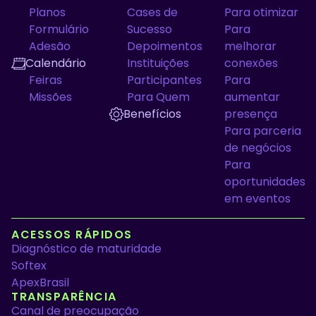
Planos
Cases de
Para otimizar
Formulário
Sucesso
Para
Adesão
Depoimentos
melhorar
Calendário
Instituições
conexões
Feiras
Participantes
Para
Missões
Para Quem
aumentar
Benefícios
presença
Para parceria
de negócios
Para
oportunidades
em eventos
ACESSOS RÁPIDOS
Diagnóstico de maturidade
Softex
ApexBrasil
TRANSPARÊNCIA
Canal de preocupação