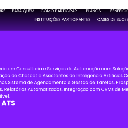
BRE
PARA QUEM
COMO PARTICIPAR
PLANOS
BENEFÍCI
INSTITUIÇÕES PARTICIPANTES
CASES DE SUCE
ria em Consultoria e Serviços de Automação com Soluçõ
ção de Chatbot e Assistentes de Inteligência Artificial,
os Sistema de Agendamento e Gestão de Tarefas, Prosp
, Relatórios Automatizados, Integração com CRMs de Me
ível.
 ATS