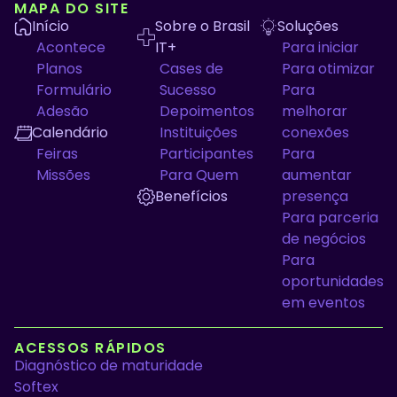
MAPA DO SITE
Início
Sobre o Brasil
Soluções
Acontece
IT+
Para iniciar
Planos
Cases de
Para otimizar
Formulário
Sucesso
Para
Adesão
Depoimentos
melhorar
Calendário
Instituições
conexões
Feiras
Participantes
Para
Missões
Para Quem
aumentar
Benefícios
presença
Para parceria
de negócios
Para
oportunidades
em eventos
ACESSOS RÁPIDOS
Diagnóstico de maturidade
Softex