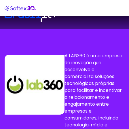
A LAB360 é uma empresa
de inovação que
desenvolve e
comercializa soluções
tecnológicas próprias
para facilitar e incentivar
o relacionamento e
engajamento entre
empresas e
consumidores, incluindo
tecnologia, mídia e