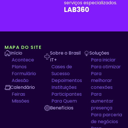
serviços especializados.
LAB360
MAPA DO SITE
Início
Sobre o Brasil
Soluções
Acontece
IT+
Para iniciar
Planos
Cases de
Para otimizar
Formulário
Sucesso
Para
Adesão
Depoimentos
melhorar
Calendário
Instituições
conexões
Feiras
Participantes
Para
Missões
Para Quem
aumentar
Benefícios
presença
Para parceria
de negócios