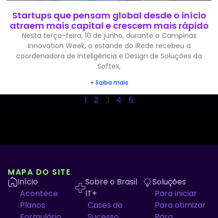
Startups que pensam global desde o início
atraem mais capital e crescem mais rápido
Nesta terça-feira, 10 de junho, durante o Campinas
Innovation Week, o estande do iRede recebeu a
coordenadora de Inteligência e Design de Soluções da
Softex,
+ Saiba mais
1
2
3
4
5
MAPA DO SITE
Início
Sobre o Brasil
Soluções
Acontece
IT+
Para iniciar
Planos
Cases de
Para otimizar
Formulário
Sucesso
Para