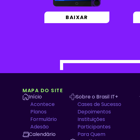
BAIXAR
MAPA DO SITE
Início
Sobre o Brasil IT+
Acontece
Cases de Sucesso
Planos
Depoimentos
Formulário
Instituições
Adesão
Participantes
Calendário
Para Quem