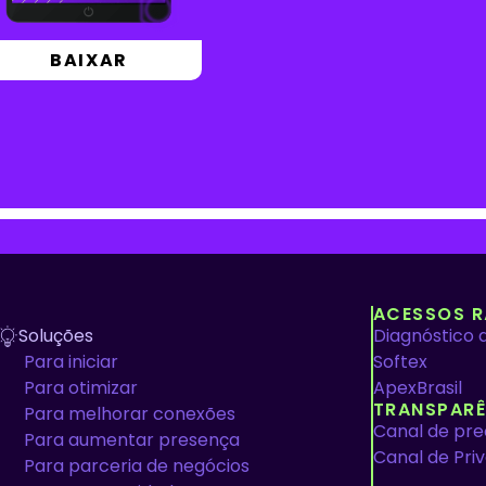
BAIXAR
ACESSOS R
Soluções
Diagnóstico 
Para iniciar
Softex
Para otimizar
ApexBrasil
TRANSPARÊ
Para melhorar conexões
Canal de pr
Para aumentar presença
Canal de Pri
Para parceria de negócios